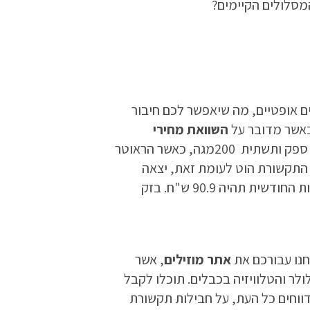
המסלולים הקיימים?
ם אופטיים, מה שיאפשר לכם חיבור
השוואת מחירי
אשר מציעים חבילות טריפל והמחירים יקפצו לאחר שנה. למשל הוטנט, יצאה במבצע קיץ של ספק ותשתית 200מגה, כאשר הראוטר
 כאשר החבילה כוללת ספק ותשתית במחיר חודשי של 100.9 ₪. חברת התקשורת הוט לעומת זאת, יצאה
במבצע של אינטרנט 100 מגה, ראוטר כלול בחבילה, ומחיר התקנה חד פעמי של 29 ש"ח, כאשר העלות החודשית תהיה 90.9 ש"ח. בזק
נו עבורכם את
אתר
מוזילים
, אשר
ר והטלוויזיה בכבלים. תוכלו לקבל
ווחים כל העת, על חבילות תקשורת