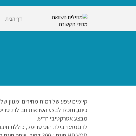
דף הבית
קיימים שפע של רמות מחירים ומגוון של
כיום, תוכלו לבצע השוואות חבילות טרי
מבצע אטרקטיבי חדש.
לדוגמא: חבילת הוט טריפל, כוללת חיבור
HD VOD חינם ו-300 דקות שיחה חינם בטלפון הקווי במחיר של 199 ₪ לחודש..