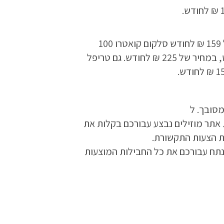
סלקום טי וי דאבל 100 מגה מציע חבילת ערוצים, ספק ותשתית 100 מגה, ממיר HD מקליט במחיר של 159 ₪ לחודש סלקום קואטרו 100
מגה, מציעה מבצע לזמן בלתי מוגבל של חבילת ערוצים, ספק ותשתית של 100 מגה, ממיר HD מקליט, במחיר של 225 ₪ לחודש. גם טריפל
מסובך. ל
 אתר מוזילים נבצע עבורכם בקלות את
ת הצעות התקשורת.
נתח עבורכם את כל החבילות המוצעות