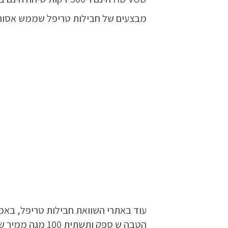
מבצעים של חבילות טריפל שממש אסור
עוד באתרי השוואת
חבילות טריפל
הטבה ש ספק ותשתית 100 מגה ממיר של YES MAX TOTAL, במחיר מנצח של 299 ₪ לחודש בלבד!