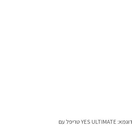
, באמצעות אתר מוזילים, אנו מציעים לכם השוואת מחירים ברורה לדוגמא: YES ULTIMATE טריפל עם